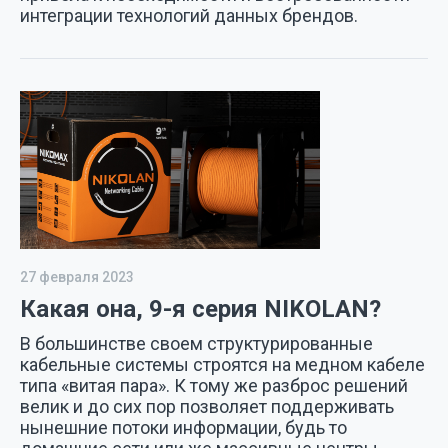
интеграции технологий данных брендов.
27 февраля 2023
Какая она, 9-я серия NIKOLAN?
В большинстве своем структу­рированные
кабельные систе­мы строятся на медном кабеле
типа «витая пара». К тому же разброс решений
велик и до сих пор позволяет поддержи­вать
нынешние потоки инфор­мации, будь то